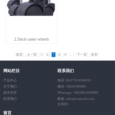
2.5inch caster wheels
首页
上一页
5
6
7
8
9
...
下一页
末页
网站栏目
联系我们
产品中心
电话: 86 0750 8300010
关于我们
微信: 18824566089
技术支持
Whatsapp: +8618824566089
联系我们
邮箱: sales@caster-bl.com
分享到：
留言