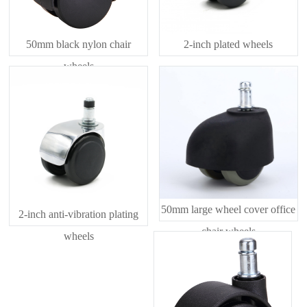
50mm black nylon chair
2-inch plated wheels
wheels
50mm large wheel cover office
2-inch anti-vibration plating
chair wheels
wheels